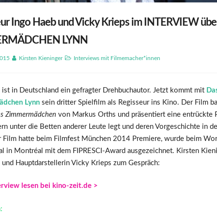
eur Ingo Haeb und Vicky Krieps im INTERVIEW üb
ERMÄDCHEN LYNN
2015
Kirsten Kieninger
Interviews mit Filmemacher*innen
 ist in Deutschland ein gefragter Drehbuchautor. Jetzt kommt mit
Da
dchen Lynn
sein dritter Spielfilm als Regisseur ins Kino. Der Film b
s Zimmermädchen
von Markus Orths und präsentiert eine entrückte P
ern unter die Betten anderer Leute legt und deren Vorgeschichte in 
er Film hatte beim Filmfest München 2014 Premiere, wurde beim Wor
val in Montréal mit dem FIPRESCI-Award ausgezeichnet. Kirsten Kieni
 und Hauptdarstellerin Vicky Krieps zum Gespräch:
erview lesen bei kino-zeit.de >
: