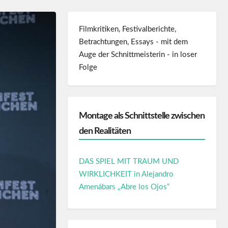
Filmkritiken, Festivalberichte,
Betrachtungen, Essays - mit dem
Auge der Schnittmeisterin - in loser
Folge
Montage als Schnittstelle zwischen
den Realitäten
DAS SPIEL MIT TRAUM UND
WIRKLICHKEIT in Alejandro
Amenábars „Abre los Ojos“