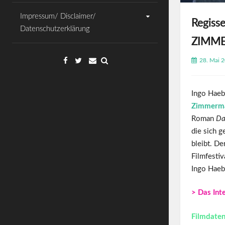
Impressum/ Disclaimer/
Regiss
Datenschutzerklärung
ZIMM
Facebook
Twitter
Email
28. Mai 
Ingo Haeb
Zimmermä
Roman
Da
die sich g
bleibt. D
Filmfesti
Ingo Haeb
> Das Int
Filmdaten