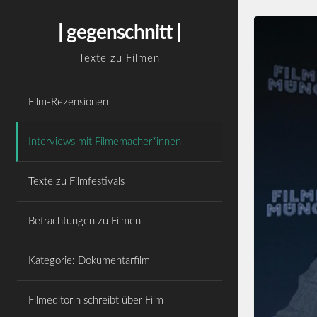
Skip
WordPress Cookie Hinweis von Real Cookie
to
Banner
| gegenschnitt |
content
Texte zu Filmen
Film-Rezensionen
Interviews mit Filmemacher*innen
Texte zu Filmfestivals
Betrachtungen zu Filmen
Kategorie: Dokumentarfilm
Filmeditorin schreibt über Film