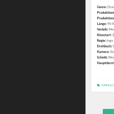
Genre:
Dra
Produktion
Produktions
Länge:
90 M
Verleih:
Mov
Kinostart:
2
Regie:
Ingo
Drehbuch:
I
Kamera:
So
Schnitt:
Nic
Hauptdarste
FIPRESCI