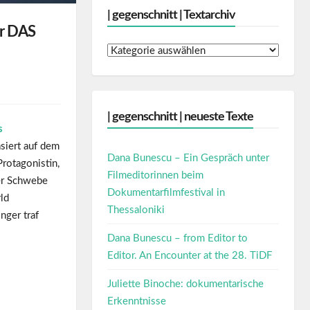
| gegenschnitt | Textarchiv
er DAS
|
gegenschnitt
|
Textarchiv
| gegenschnitt | neueste Texte
s
asiert auf dem
Dana Bunescu – Ein Gespräch unter
rotagonistin,
Filmeditorinnen beim
der Schwebe
Dokumentarfilmfestival in
ld
Thessaloniki
nger traf
Dana Bunescu – from Editor to
Editor. An Encounter at the 28. TiDF
Juliette Binoche: dokumentarische
Erkenntnisse