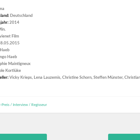
ma
sland:
Deutschland
jahr:
2014
in.
ienet Film
8.05.2015
 Haeb
ngo Haeb
phie Maintigneux
ole Kortlüke
ller:
Vicky Krieps, Lena Lauzemis, Christine Schorn, Steffen Münster, Christi
-Preis
/
Interview
/
Regisseur
Previous