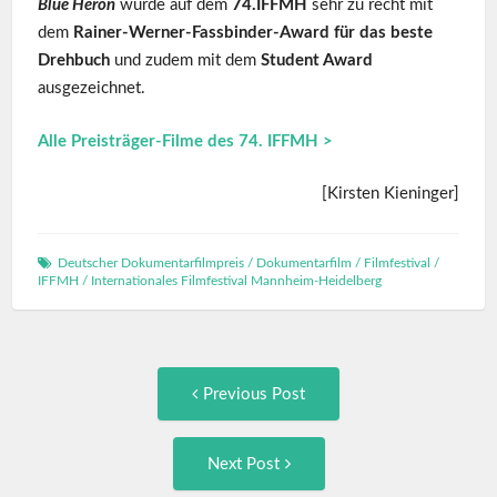
Blue Heron
wurde auf dem
74.IFFMH
sehr zu recht mit
dem
Rainer-Werner-Fassbinder-Award für das beste
Drehbuch
und zudem mit dem
Student Award
ausgezeichnet.
Alle Preisträger-Filme des 74. IFFMH >
[Kirsten Kieninger]
Deutscher Dokumentarfilmpreis
/
Dokumentarfilm
/
Filmfestival
/
IFFMH
/
Internationales Filmfestival Mannheim-Heidelberg
Post
Previous
Previous Post
post:
navigation
Next
Next Post
Post: