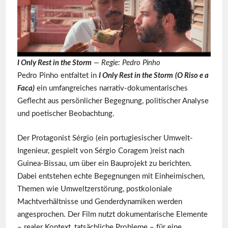
I Only Rest in the Storm
— Regie: Pedro Pinho
Pedro Pinho entfaltet in
I Only Rest in the Storm
(O Riso e a
Faca)
ein umfangreiches narrativ-dokumentarisches
Geflecht aus persönlicher Begegnung, politischer Analyse
und poetischer Beobachtung.
Der Protagonist Sérgio (ein portugiesischer Umwelt-
Ingenieur, gespielt von Sérgio Coragem )reist nach
Guinea-Bissau, um über ein Bauprojekt zu berichten.
Dabei entstehen echte Begegnungen mit Einheimischen,
Themen wie Umweltzerstörung, postkoloniale
Machtverhältnisse und Genderdynamiken werden
angesprochen. Der Film nutzt dokumentarische Elemente
– realer Kontext, tatsächliche Probleme – für eine