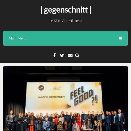
Skip
| gegenschnitt |
to
content
Texte zu Filmen
Main Menu
Facebook
Twitter
Email