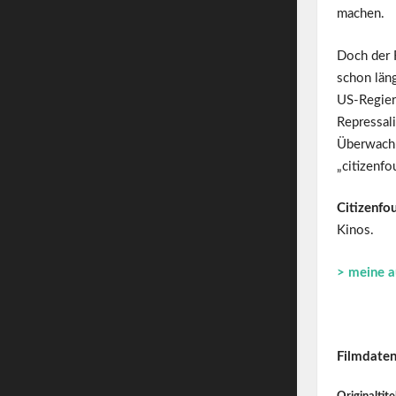
machen.
Doch der 
schon läng
US-Regier
Repressali
Überwachu
„citizenfo
Citizenfo
Kinos.
> meine a
Filmdaten