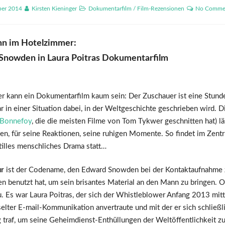
ber 2014
Kirsten Kieninger
Dokumentarfilm
/
Film-Rezensionen
No Comme
n im Hotelzimmer:
Snowden in Laura Poitras Dokumentarfilm
r kann ein Dokumentarfilm kaum sein: Der Zuschauer ist eine Stund
r in einer Situation dabei, in der Weltgeschichte geschrieben wird.
 Bonnefoy
, die die meisten Filme von Tom Tykwer geschnitten hat) läs
en, für seine Reaktionen, seine ruhigen Momente. So findet im Zent
tilles menschliches Drama statt…
ur
ist der Codename, den Edward Snowden bei der Kontaktaufnahme 
en benutzt hat, um sein brisantes Material an den Mann zu bringen. O
u. Es war Laura Poitras, der sich der Whistleblower Anfang 2013 mitt
elter E-mail-Kommunikation anvertraute und mit der er sich schließli
traf, um seine Geheimdienst-Enthüllungen der Weltöffentlichkeit zu