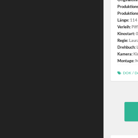
Originaltite
Produktion
Produktions
Länge:
114 
Verleih:
Pif
Kinostart:
0
Regie:
Laur
Drehbuch:
Kamera:
Ki
Montage:
M
DOK
/
D
Pos
nav