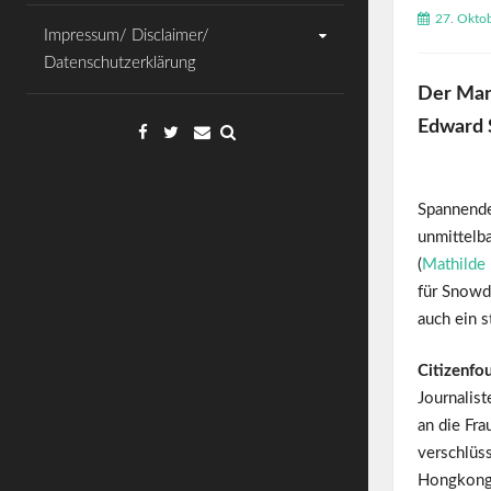
27. Okto
Impressum/ Disclaimer/
Datenschutzerklärung
Der Man
Edward 
Facebook
Twitter
Email
Spannende
unmittelba
(
Mathilde
für Snowd
auch ein s
Citizenfo
Journalist
an die Fra
verschlüss
Hongkong 