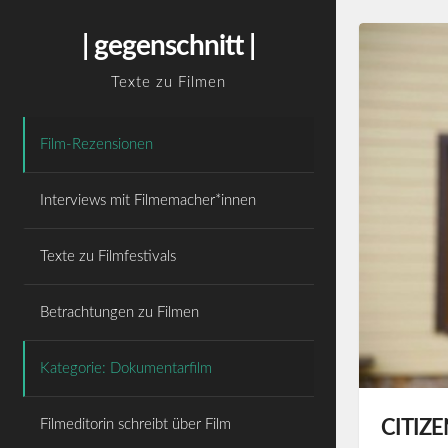
Skip
WordPress Cookie Hinweis von Real Cookie
to
Banner
| gegenschnitt |
content
Texte zu Filmen
Film-Rezensionen
Interviews mit Filmemacher*innen
Texte zu Filmfestivals
Betrachtungen zu Filmen
Kategorie: Dokumentarfilm
Filmeditorin schreibt über Film
CITIZ