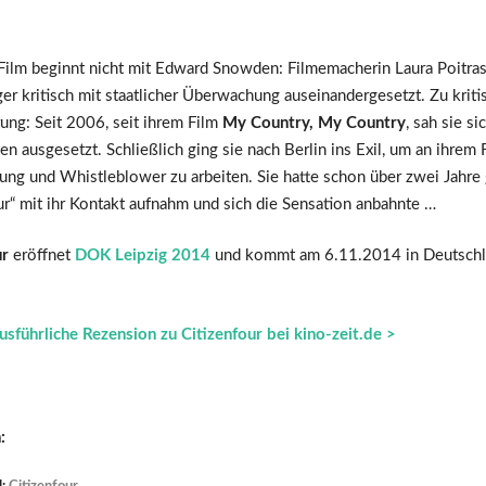
Film beginnt nicht mit Edward Snowden: Filmemacherin Laura Poitras
er kritisch mit staatlicher Überwachung auseinandergesetzt. Zu kritis
ung: Seit 2006, seit ihrem Film
My Country, My Country
, sah sie si
en ausgesetzt. Schließlich ging sie nach Berlin ins Exil, um an ihrem 
ng und Whistleblower zu arbeiten. Sie hatte schon über zwei Jahre g
ur“ mit ihr Kontakt aufnahm und sich die Sensation anbahnte …
ur
eröffnet
DOK Leipzig 2014
und kommt am 6.11.2014 in Deutschla
usführliche Rezension zu Citizenfour bei kino-zeit.de >
: