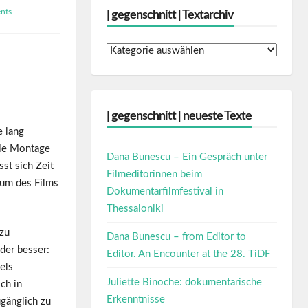
nts
| gegenschnitt | Textarchiv
|
gegenschnitt
|
Textarchiv
| gegenschnitt | neueste Texte
e lang
 Die Montage
Dana Bunescu – Ein Gespräch unter
st sich Zeit
Filmeditorinnen beim
rum des Films
Dokumentarfilmfestival in
Thessaloniki
zu
Dana Bunescu – from Editor to
der besser:
Editor. An Encounter at the 28. TiDF
els
Juliette Binoche: dokumentarische
ch in
Erkenntnisse
gänglich zu