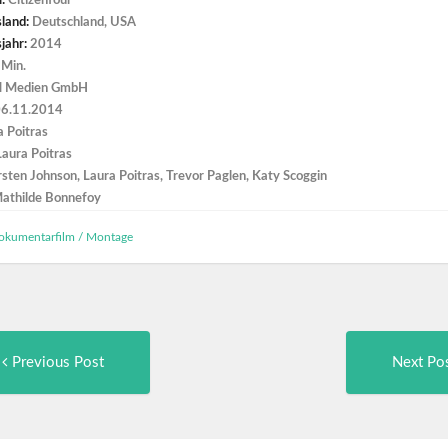
l:
Citizenfour
sland:
Deutschland, USA
jahr:
2014
Min.
fl Medien GmbH
6.11.2014
a Poitras
Laura Poitras
rsten Johnson, Laura Poitras, Trevor Paglen, Katy Scoggin
athilde Bonnefoy
okumentarfilm
/
Montage
Previous
t
Previous Post
Next Po
post:
igation