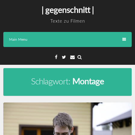
Skip
| gegenschnitt |
to
content
Texte zu Filmen
Main Menu
Facebook
Twitter
Email
Schlagwort:
Montage