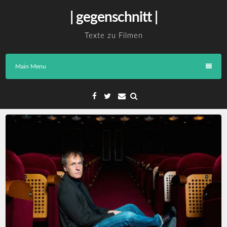
Skip
| gegenschnitt |
to
content
Texte zu Filmen
Main Menu
Facebook
Twitter
Email