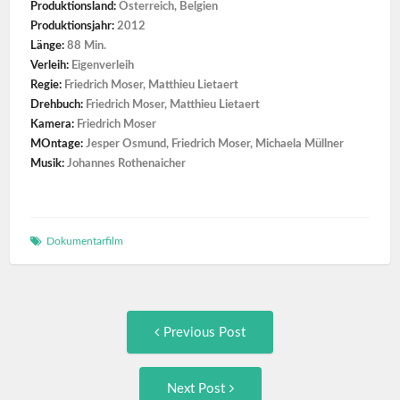
Produktionsland:
Österreich, Belgien
Produktionsjahr:
2012
Länge:
88 Min.
Verleih:
Eigenverleih
Regie:
Friedrich Moser, Matthieu Lietaert
Drehbuch:
Friedrich Moser, Matthieu Lietaert
Kamera:
Friedrich Moser
MOntage:
Jesper Osmund, Friedrich Moser, Michaela Müllner
Musik:
Johannes Rothenaicher
Dokumentarfilm
Post
Previous
Previous Post
post:
navigation
Next
Next Post
Post: