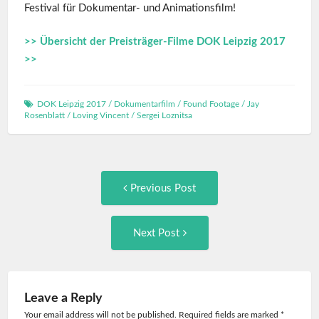
Festival für Dokumentar- und Animationsfilm!
>> Übersicht der Preisträger-Filme DOK Leipzig 2017
>>
DOK Leipzig 2017
/
Dokumentarfilm
/
Found Footage
/
Jay
Rosenblatt
/
Loving Vincent
/
Sergei Loznitsa
Post
Previous
Previous Post
post:
navigation
Next
Next Post
Post:
Leave a Reply
Your email address will not be published. Required fields are marked
*