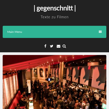
Skip
| gegenschnitt |
to
content
Texte zu Filmen
Main Menu
Facebook
Twitter
Email