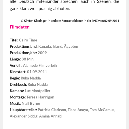
alle Deutsch miteinander sprechen, auch in Szenen, die
ganz klar zweisprachig ablaufen.
© Kirsten Kieninger, in anderer Form erschienen in der RNZ vom 02.09.2011
Filmdaten:
Titel:
Cairo Time
Produktionsland:
Kanada, Irland, Ägypten
Produktionsjahr:
2009
Länge:
88 Min.
Verleih:
Alamode Filmverleih
Kinostart:
01.09.2011
Regie:
Ruba Nadda
Drehbuch:
Ruba Nadda
Kamera:
Luc Montpellier
Montage:
Teresa Hannigan
Musik:
Niall Byrne
Hauptdarsteller:
Patricia Clarkson, Elena Anaya, Tom McCamus,
Alexander Siddig, Amina Annabi