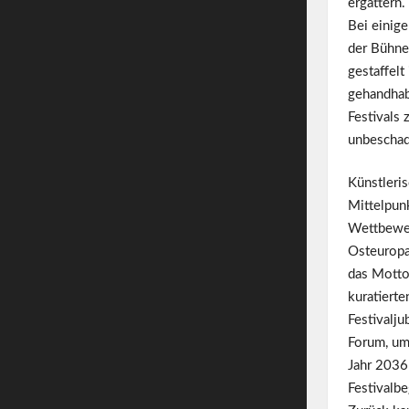
ergattern.
Bei einige
der Bühne
gestaffelt
gehandhab
Festivals
unbeschad
Künstleri
Mittelpun
Wettbewer
Osteuropa
das Motto 
kuratiert
Festivalju
Forum, um
Jahr 2036
Festivalbe