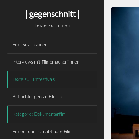
Skip
WordPress Cookie Hinweis von Real Cookie
to
Banner
| gegenschnitt |
content
Texte zu Filmen
Film-Rezensionen
Interviews mit Filmemacher*innen
Texte zu Filmfestivals
Betrachtungen zu Filmen
Kategorie: Dokumentarfilm
Filmeditorin schreibt über Film