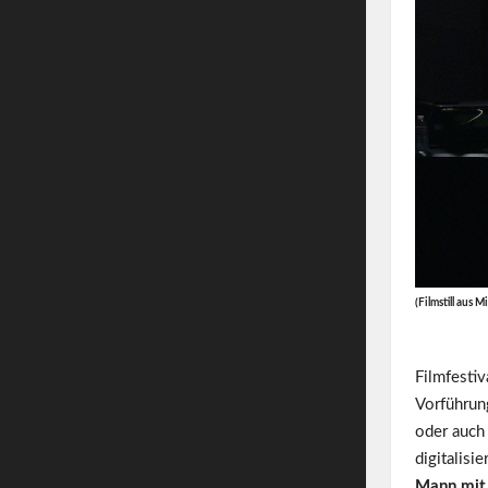
(Filmstill aus 
Filmfestiv
Vorführun
oder auch 
digitalisi
Mann mit