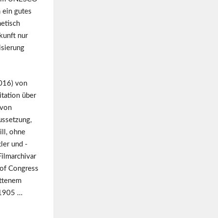
 ein gutes
etisch
kunft nur
isierung
016) von
itation über
 von
ussetzung,
ll, ohne
ler und -
Filmarchivar
 of Congress
ittenem
 1905 …