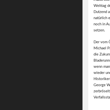
Welttag de
Dutzend a
natürlich 
noch in Au
setzen.
Der vom Ö
Michael Pa
die Zukunf
Bladerunn
wenn man 
wieder und
Historiker
George W
zerbröselt
Verfallss