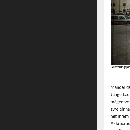
(Austellungspav
Manoel de
Junge Leu
prägen vom
zweieinha
mit ihrem
Akkreditie