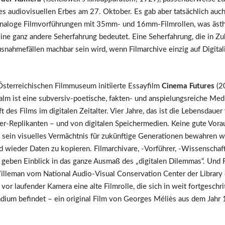
s audiovisuellen Erbes am 27. Oktober. Es gab aber tatsächlich auch
naloge Filmvorführungen mit 35mm- und 16mm-Filmrollen, was ästh
eine ganz andere Seherfahrung bedeutet. Eine Seherfahrung, die in Zu
snahmefällen machbar sein wird, wenn Filmarchive einzig auf Digital
sterreichischen Filmmuseum initiierte Essayfilm
Cinema Futures
(2
lm ist eine subversiv-poetische, fakten- und anspielungsreiche Med
t des Films im digitalen Zeitalter. Vier Jahre, das ist die Lebensdauer
er-Replikanten – und von digitalen Speichermedien. Keine gute Vora
sein visuelles Vermächtnis für zukünftige Generationen bewahren wi
 wieder Daten zu kopieren. Filmarchivare, -Vorführer, -Wissenschaft
 geben Einblick in das ganze Ausmaß des „digitalen Dilemmas“. Und 
illeman vom
National Audio-Visual Conservation Center
der Library
 vor laufender Kamera eine alte Filmrolle, die sich in weit fortgeschr
tadium befindet – ein original Film von Georges Méliès aus dem Jahr