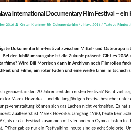
hlava International Documentary Film Festival – ein
ber 2016
Kirsten Kieninger
Dokumentarfilm
/
Jihlava 2016
/
Texte zu Filmfesti
igste Dokumentarfilm-Festival zwischen Mittel- und Osteuropa is
 Bei der Jubiläumsausgabe ist die Zukunft präsent: Gibt es 2036 
rfilme? Wird Bill Morrison dann in Archiven noch Filmrollen find
chkeit und Filme, ein roter Faden und eine weiße Linie im tschechis
ch geändert in den 20 Jahren seit dem ersten Festival? Nicht viel, sa
irektor Marek Hovorka – und die langjährigen Festivalbesucher unter
ungsveranstaltung können sich das Lachen nicht verkneifen. Es hat si
ndert: Zuallererst ist Marek Hovorka, Jahrgang 1980, heute kein Sch
97, als er das Festival zusammen mit vier anderen Gymnasiasten ins
t. Früher gab es nur ein Festivalkino, heute sind es acht Spielorte. U