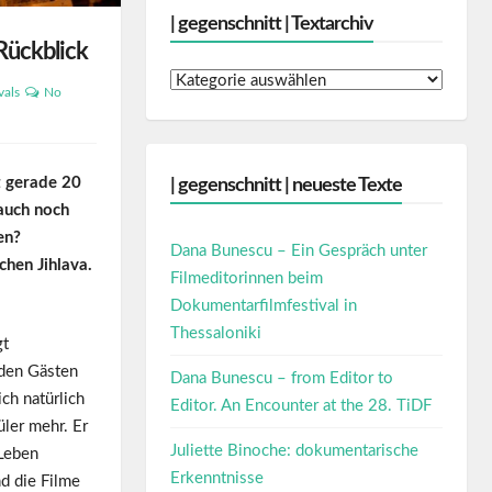
| gegenschnitt | Textarchiv
 Rückblick
|
vals
No
gegenschnitt
|
Textarchiv
t gerade 20
| gegenschnitt | neueste Texte
auch noch
en?
Dana Bunescu – Ein Gespräch unter
chen Jihlava.
Filmeditorinnen beim
Dokumentarfilmfestival in
Thessaloniki
gt
 den Gästen
Dana Bunescu – from Editor to
ch natürlich
Editor. An Encounter at the 28. TiDF
üler mehr. Er
Juliette Binoche: dokumentarische
 Leben
Erkenntnisse
nd die Filme