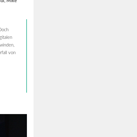
dl, Mike
 Doch
gitalen
hwinden,
fall von