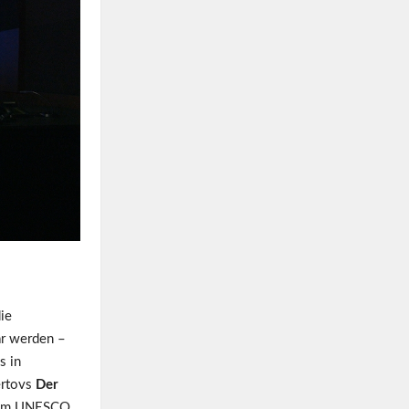
die
ar werden –
s in
Vertovs
Der
 zum UNESCO