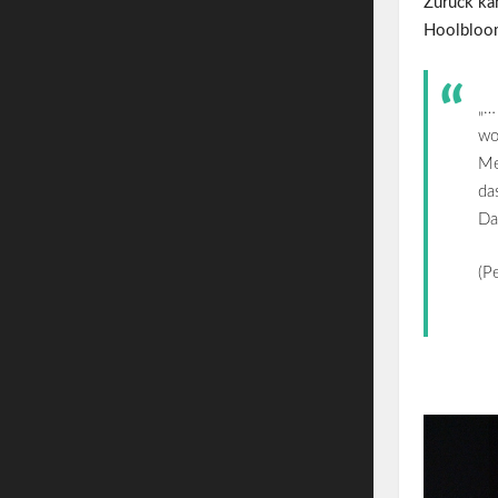
Zurück ka
Hoolbloom
„…
wo
Me
da
Da
(P