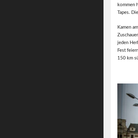
kommen he
Tapes. Die
Kamen am 
Zuschauer,
jeden Her
Fest feier
150 km sü