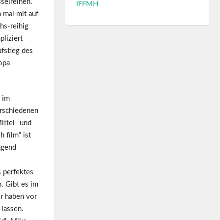
sselreihen.
IFFMH
 mal mit auf
hs-reihig
liziert
fstieg des
opa
 im
erschiedenen
ittel- und
 film“ ist
agend
s perfektes
. Gibt es im
r haben vor
 lassen.