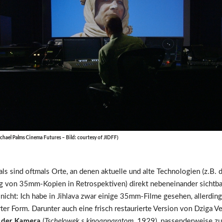
Michael Palms Cinema Futures – Bild: courtesy of JIDFF)
als sind oftmals Orte, an denen aktuelle und alte Technologien (z.B. 
g von 35mm-Kopien in Retrospektiven) direkt nebeneinander sichtb
nicht: Ich habe in Jihlava zwar einige 35mm-Filme gesehen, allerding
erter Form. Darunter auch eine frisch restaurierte Version von Dziga 
 der Kamera
(
Tschelowek s kinoapparatom
, 1929), passenderweise