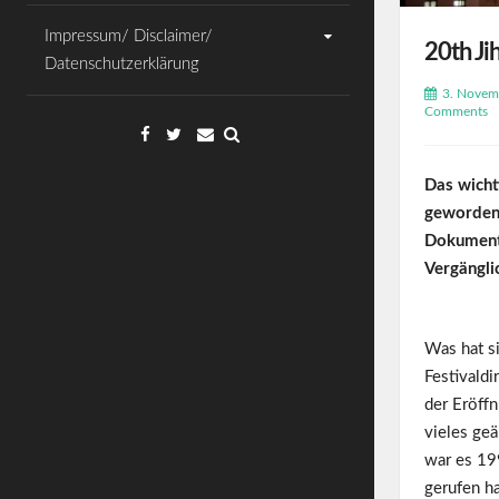
Impressum/ Disclaimer/
20th Ji
Datenschutzerklärung
3. Novem
Comments
Facebook
Twitter
Email
Das wicht
geworden.
Dokumenta
Vergängli
Was hat si
Festivald
der Eröffn
vieles geä
war es 19
gerufen ha