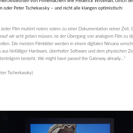
men Antworten von Filmemachern wie Frederick Wiseman, Ulrich Sei
 oder Peter Tschekassky – und nicht alle klangen optimistisch:
 Jeder Film mutiert
nolens volens
zu einer Dokumentation seiner Zeit.
rauf wir acht geben müssen, ist der Übergang von analogem Film zu di
dien. Die meisten Filmbilder werden in einem digitalen Nirvana versc
s aus hinfälliger Hardware, überholter Software und dem physischen Zer
tenträgern besteht. We might have passed the Gateway already…“
eter Tscherkassky)