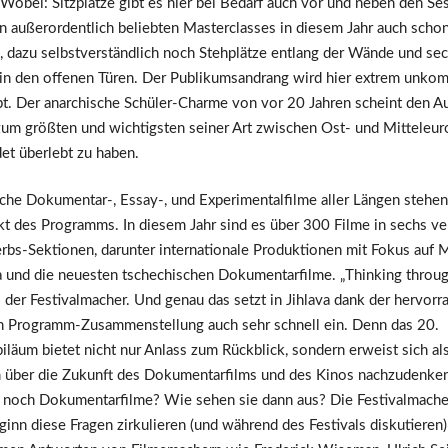
 Wobei: Sitzplätze gibt es hier bei Bedarf auch vor und neben den Se
n außerordentlich beliebten Masterclasses in diesem Jahr auch schon
, dazu selbstverständlich noch Stehplätze entlang der Wände und sec
 in den offenen Türen. Der Publikumsandrang wird hier extrem unkomp
t. Der anarchische Schüler-Charme von vor 20 Jahren scheint den Au
 zum größten und wichtigsten seiner Art zwischen Ost- und Mitteleur
et überlebt zu haben.
sche Dokumentar-, Essay-, und Experimentalfilme aller Längen stehen
kt des Programms. In diesem Jahr sind es über 300 Filme in sechs v
bs-Sektionen, darunter internationale Produktionen mit Fokus auf M
 und die neuesten tschechischen Dokumentarfilme. „Thinking through
der Festivalmacher. Und genau das setzt in Jihlava dank der hervorr
en Programm-Zusammenstellung auch sehr schnell ein. Denn das 20.
biläum bietet nicht nur Anlass zum Rückblick, sondern erweist sich al
 über die Zukunft des Dokumentarfilms und des Kinos nachzudenken
 noch Dokumentarfilme? Wie sehen sie dann aus? Die Festivalmache
ginn diese Fragen zirkulieren (und während des Festivals diskutieren)