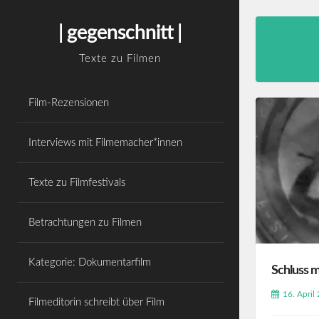
Skip
WordPress Cookie Hinweis von Real Cookie
to
Banner
| gegenschnitt |
content
Texte zu Filmen
Film-Rezensionen
Interviews mit Filmemacher*innen
Texte zu Filmfestivals
Betrachtungen zu Filmen
Kategorie: Dokumentarfilm
Schluss 
16. April
Filmeditorin schreibt über Film