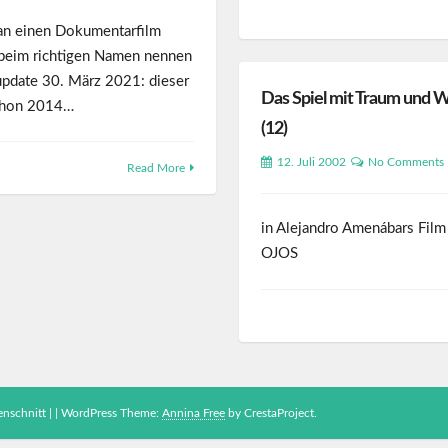
n einen Dokumentarfilm
t beim richtigen Namen nennen
[update 30. März 2021: dieser
Das Spiel mit Traum und W
schon 2014…
(12)
12. Juli 2002
No Comments
Read More
in Alejandro Amenábars Fil
OJOS
nschnitt |
|
WordPress Theme:
Annina Free
by CrestaProject.