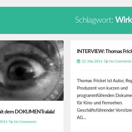
Schlagwort:
Wirk
INTERVIEW: Thomas Fric
22. Mai 2011
No Comments
Thomas Frickel ist Autor, Re
Produzent von kurzen und
programmfüllenden Dokumen
für Kino und Fernsehen.
Geschäftsführender Vorsitze
mit dem DOKUMENTralala!
AG…
 2014
No Comments