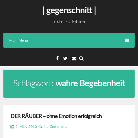
Skip
| gegenschnitt |
to
content
Texte zu Filmen
Main Menu
Facebook
Twitter
Email
Schlagwort:
wahre Begebenheit
DER RÄUBER – ohne Emotion erfolgreich
5. März 2010
No Comments