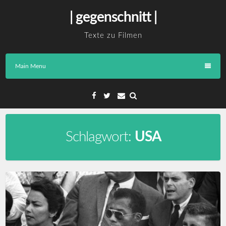
Skip
| gegenschnitt |
to
content
Texte zu Filmen
Main Menu
Facebook
Twitter
Email
Schlagwort:
USA