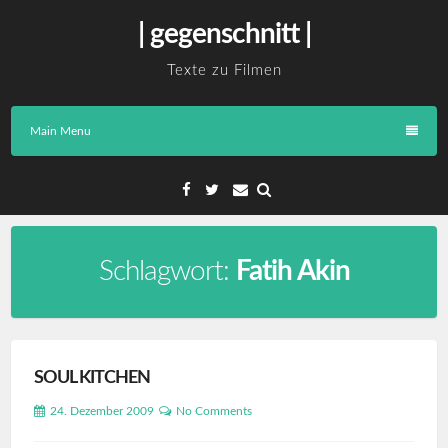
Skip
| gegenschnitt |
to
content
Texte zu Filmen
Main Menu
Facebook
Twitter
Email
Schlagwort:
Fatih Akin
SOUL KITCHEN
24. Dezember 2009
No Comments