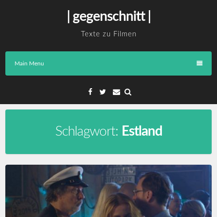
Skip
| gegenschnitt |
to
content
Texte zu Filmen
Main Menu
Facebook
Twitter
Email
Schlagwort:
Estland