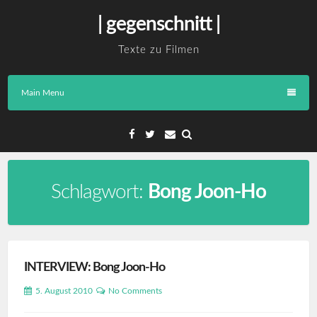
Skip
| gegenschnitt |
to
content
Texte zu Filmen
Main Menu
Facebook
Twitter
Email
Schlagwort:
Bong Joon-Ho
INTERVIEW: Bong Joon-Ho
5. August 2010
No Comments