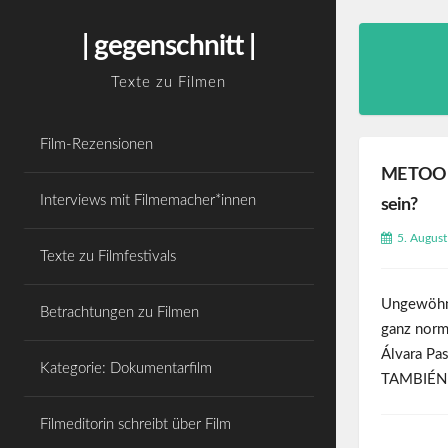
Skip
WordPress Cookie Hinweis von Real Cookie
to
Banner
| gegenschnitt |
content
Texte zu Filmen
Film-Rezensionen
ME TOO –
Interviews mit Filmemacher*innen
sein?
5. Augus
Texte zu Filmfestivals
Ungewöhnl
Betrachtungen zu Filmen
ganz norm
Álvara Pas
Kategorie: Dokumentarfilm
TAMBIÉN
Filmeditorin schreibt über Film