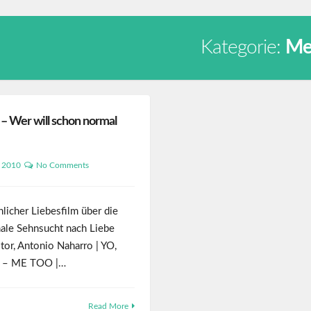
Kategorie:
Me
 Wer will schon normal
t 2010
No Comments
icher Liebesfilm über die
ale Sehnsucht nach Liebe
tor, Antonio Naharro | YO,
 – ME TOO |…
Read More